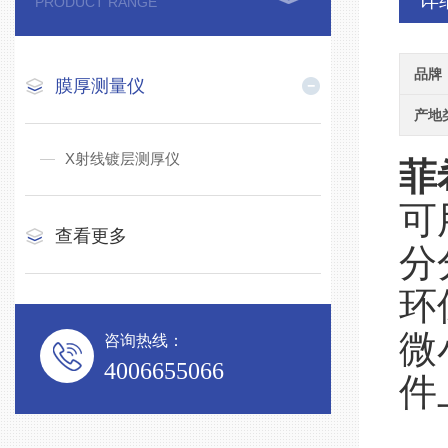
详
PRODUCT RANGE
品牌
膜厚测量仪
产地
X射线镀层测厚仪
菲
可
查看更多
分
环
微
咨询热线：
4006655066
件