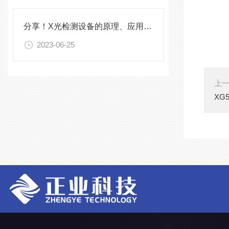
分享！X光检测设备的原理、应用和优势
2023-06-25
上
XG