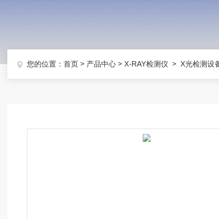
您的位置：
首页
>
产品中心
>
X-RAY检测仪
>
X光检测设