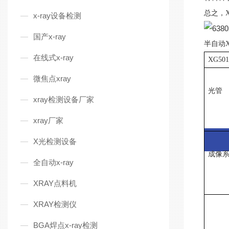
总之，
x-ray设备检测
国产x-ray
半自动X
在线式x-ray
XG5
微焦点xray
光管
xray检测设备厂家
xray厂家
X光检测设备
成像
全自动x-ray
XRAY点料机
XRAY检测仪
BGA焊点x-ray检测