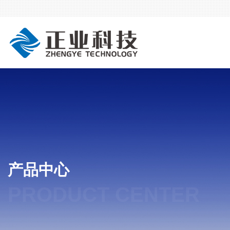
产品中心
PRODUCT CENTER