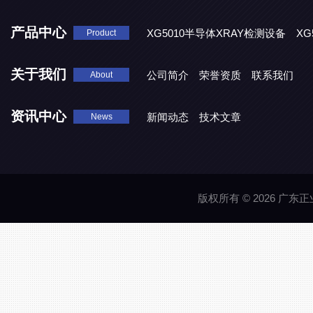
产品中心
XG5010半导体XRAY检测设备
XG
Product
XG5000系列X光检测设备
关于我们
公司简介
荣誉资质
联系我们
About
资讯中心
新闻动态
技术文章
News
版权所有 © 2026 广