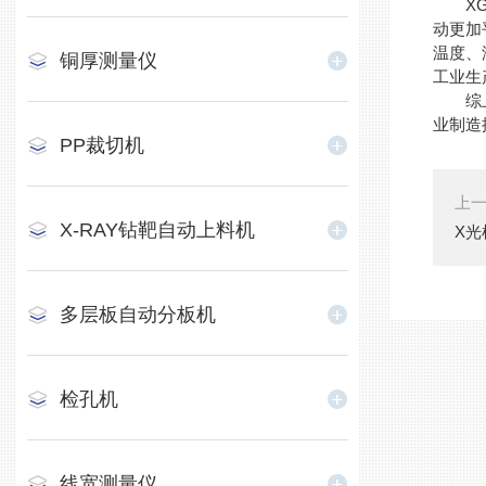
XG5
动更加
温度、
铜厚测量仪
工业生
综上所
业制造
PP裁切机
上
X-RAY钻靶自动上料机
X
多层板自动分板机
检孔机
线宽测量仪