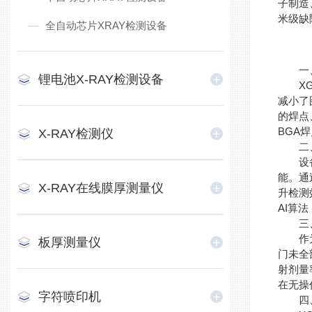
子制造
米级缺
全自动芯片XRAY检测设备
一、 
锂电池X-RAY检测设备
XG5
减小了
的焊点
BGA
X-RAY检测仪
二、
设备搭
能。通
X-RAY在线膜厚测量仪
升检测
AI算
三、
作为X
板厚测量仪
门未全
射剂量
在无操
字符喷印机
四、 