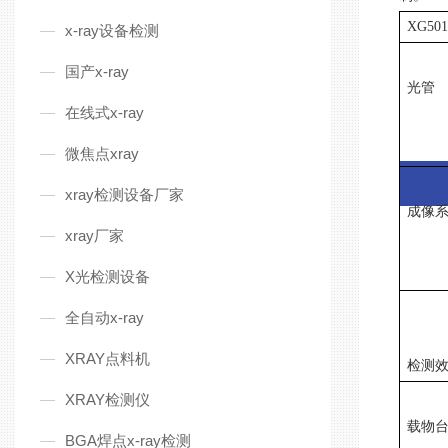
XG5
x-ray设备检测
国产x-ray
光管
在线式x-ray
微焦点xray
xray检测设备厂家
成像
xray厂家
X光检测设备
全自动x-ray
XRAY点料机
检测
XRAY检测仪
载物
BGA焊点x-ray检测