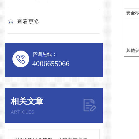
安全
查看更多
其他
咨询热线：
4006655066
留
相关文章
ARTICLES