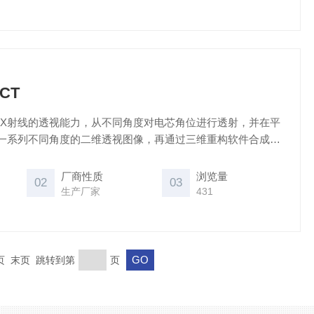
CT
用X射线的透视能力，从不同角度对电芯角位进行透射，并在平
一系列不同角度的二维透视图像，再通过三维重构软件合成为
，即可在任意位置、任意方向进行虚拟剖切观测，然后结合智
对电芯的OH进行分析判断，主要用于新能源行业的动力叠片电
厂商性质
浏览量
02
03
制。
生产厂家
431
一页 末页 跳转到第
页