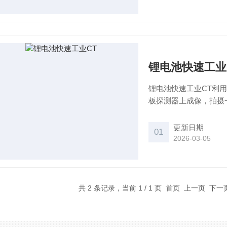
锂电池快速工业
锂电池快速工业CT利
板探测器上成像，拍摄
高分辨率三维图像数据
能化软件算法在图像上
更新日期
01
池的OH检测与质量控
2026-03-05
共 2 条记录，当前 1 / 1 页 首页 上一页 下