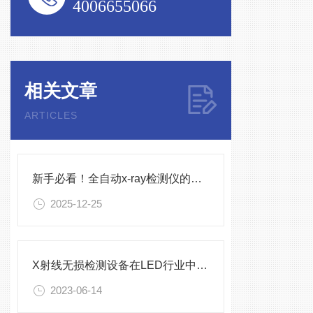
4006655066
相关文章
ARTICLES
新手必看！全自动x-ray检测仪的标准化操作手册
2025-12-25
X射线无损检测设备在LED行业中的应用
2023-06-14