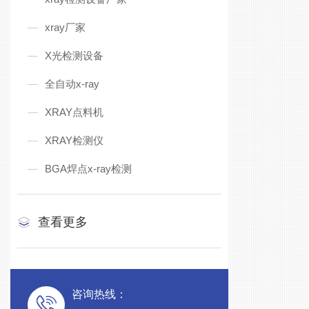
xray厂家
X光检测设备
全自动x-ray
XRAY点料机
XRAY检测仪
BGA焊点x-ray检测
查看更多
咨询热线：