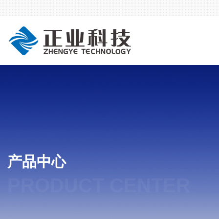
产品中心
PRODUCT CENTER