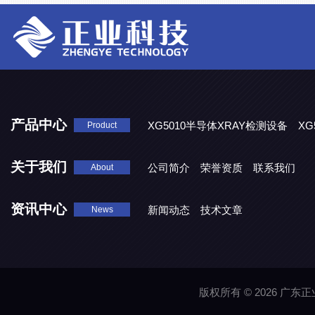
产品中心
XG5010半导体XRAY检测设备
XG
Product
XG5000系列X光检测设备
关于我们
公司简介
荣誉资质
联系我们
About
资讯中心
新闻动态
技术文章
News
版权所有 © 2026 广