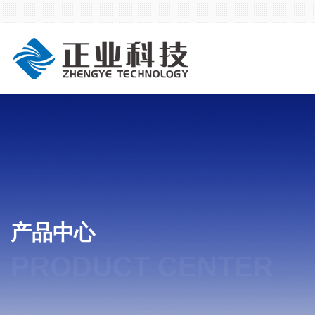
产品中心
PRODUCT CENTER