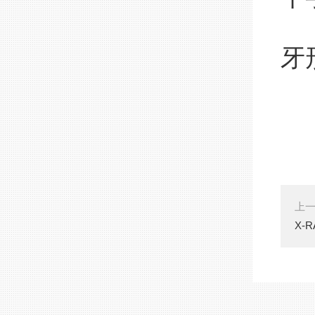
（
牙
（
（
（
上
X-