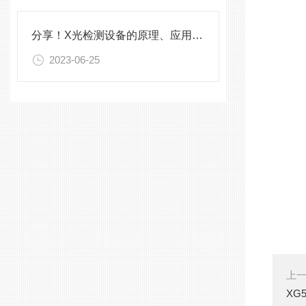
分享！X光检测设备的原理、应用和优势
2023-06-25
上
XG