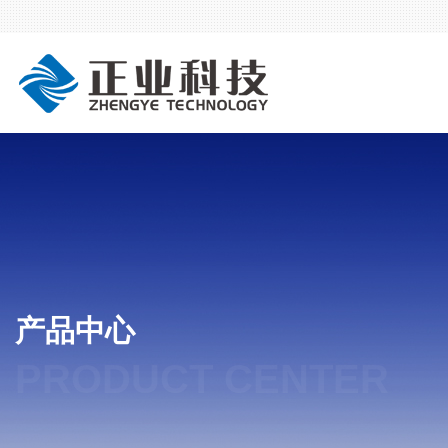
产品中心
PRODUCT CENTER