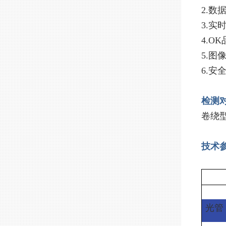
2.
3.
4.
5.
6.
检测
卷绕
技术
项目 规
光管