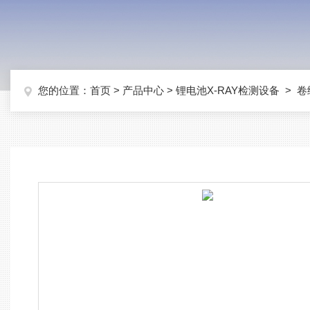
您的位置：
首页
>
产品中心
>
锂电池X-RAY检测设备
>
卷