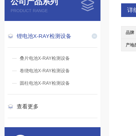
公司产品系列
详
PRODUCT RANGE
品牌
锂电池X-RAY检测设备
产地
叠片电池X-RAY检测设备
卷绕电池X-RAY检测设备
圆柱电池X-RAY检测设备
查看更多