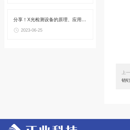
分享！X光检测设备的原理、应用和优势
2023-06-25
上
销