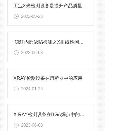
工业X光检测设备是提升产品质量和生产效率的关键设备
2023-09-23
IGBT内部缺陷检测之X射线检测设备
2023-06-08
XRAY检测设备在熔断器中的应用
2024-01-23
X-RAY检测设备在BGA焊点中的应用
2023-06-08