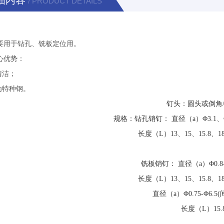
细内容
/ PRODUCT DETAILS
要用于
钻孔、铣板定位用。
心优势：
清洁；
为特种钢。
钉头：圆头或倒角
规格：钻孔销钉： 直径（a）Φ3.1、Φ3.
长度（L）13、15、15.8、18
铣板销钉： 直径（a）Φ0.8-5
长度（L）13、15、15.8、18
直径（a）Φ0.75-Φ6.5(
长度（L）15.