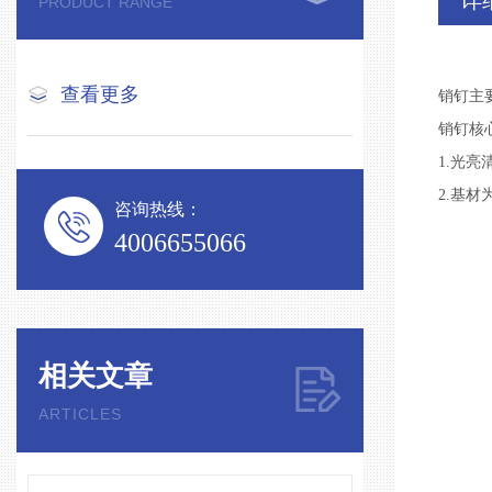
详
PRODUCT RANGE
查看更多
销
钉
主
销
钉
核
1.光亮
2.基材
咨询热线：
4006655066
相关文章
ARTICLES