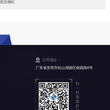
层压铆钉
公司地址：
广东省东莞市松山湖园区南园路6号
扫
一
扫
添
加
好