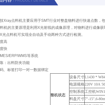
细内容
/ PRODUCT DETAILS
技
Xray
点料机主要应用于
SMT
行业对整盘物料进行快速点数，
y点料机的主要原理是利用
X
光射线的成像原理，对物料进行成像获
X
光点料机可实现全自动及手动两种方式进行检测。
度高
度快
MES/ERP/WMS
等系统
靠：出料防夹功能
码、标签打印一对一数据绑定
设备尺寸
L1430 * W
电源规格
220V 10A 5
控制系统
工控机WIN1
整机状态
料盘尺寸
7"-15",6-80