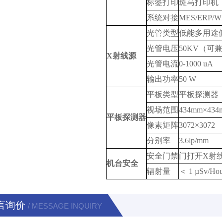
标签打印
斑马打印机
系统对接
MES/ER
光管类型
低能多用途
光管电压
50KV（可
X射线源
光管电流
0-1000 uA
输出功率
50 W
平板类型
平板探测器
视场范围
434mm×434
平板探测器
像素矩阵
3072×3072
分别率
3.6lp/mm
安全门禁
门打开X射
机台安全
辐射量
＜ 1 µSv/Hou
言询价
/ MESSAGE INQUIRY