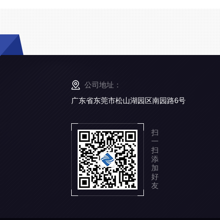
公司地址：
广东省东莞市松山湖园区南园路6号
扫
一
扫
添
加
好
友