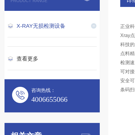
详
PRODUCT RANGE
X-RAY无损检测设备
正业科
Xra
科技的
点料精
查看更多
检测速
可对接
安全可
条码扫
咨询热线：
4006655066