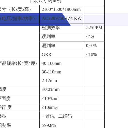
自动尺寸测量机
尺寸（长
宽
高）
2100*1500*1900mm
x
x
（电压
频率
功率）
AC220V/50HZ/1KW
/
/
检测效率
≥25PPM
误判率
≤
1%
漏判率
0.0 %
GRR
≤10%
产品规格
长
宽
厚
40-160mm
(
*
*
)
30-110mm
2-12mm
精度
±
0.01mm
平面度
≤10%um
平行 度
≤10um%
类型
、二维码
一维码
识别率
≥99.8%