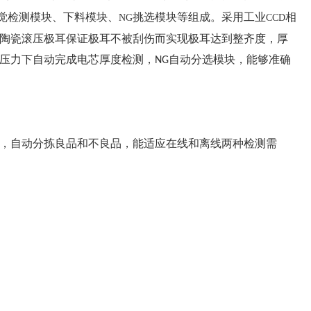
觉检测模块、下
料模块
、
挑选
模块等组成
。采用工业
相
NG
CCD
陶瓷滚压极耳保证极耳不被刮伤而实现极耳达到整齐度，厚
压力下自动完成电芯厚度检测，
自动分选模块，能够准确
NG
度，自动分拣良品和不良品，能适应在线和离线两种检测需