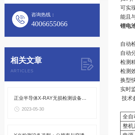
可实
咨询热线：
能且
4006655066
锂电
自动
自动
相关文章
检测精
检测
ARTICLES
换型
实时
技术
正业半导体X-RAY无损检测设备的应用
2023-05-30
全自
整机