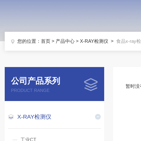
您的位置：
首页
>
产品中心
>
X-RAY检测仪
>
食品x-ray
公司产品系列
暂时没
PRODUCT RANGE
X-RAY检测仪
工业CT