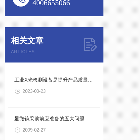
4006655066
相关文章
ARTICLES
工业X光检测设备是提升产品质量和生产效率的关键设备
2023-09-23
显微镜采购前应准备的五大问题
2009-02-27