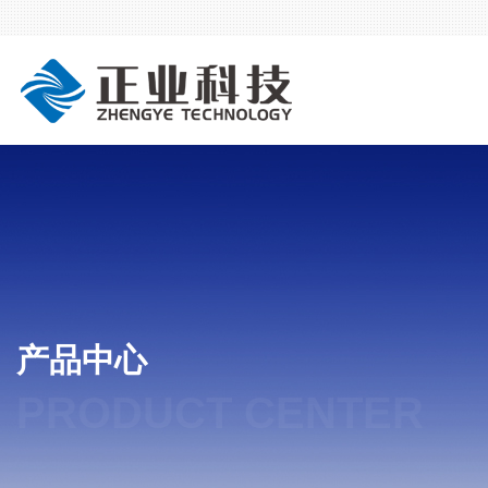
产品中心
PRODUCT CENTER