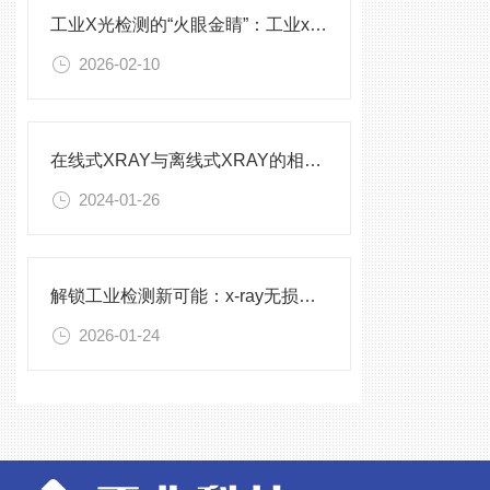
工业X光检测的“火眼金睛”：工业x光检测设备核心使用特点解析
2026-02-10
在线式XRAY与离线式XRAY的相同与不同
2024-01-26
解锁工业检测新可能：x-ray无损检测设备的通用与精准之道
2026-01-24