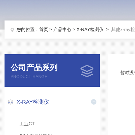
您的位置：
首页
>
产品中心
>
X-RAY检测仪
>
其他x-ray
公司产品系列
暂时没
PRODUCT RANGE
X-RAY检测仪
工业CT