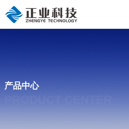
产品中心
PRODUCT CENTER