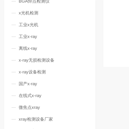
BGA焊点检测仪
x光机检测
工业x光机
工业x-ray
离线x-ray
x-ray无损检测设备
x-ray设备检测
国产x-ray
在线式x-ray
微焦点xray
xray检测设备厂家