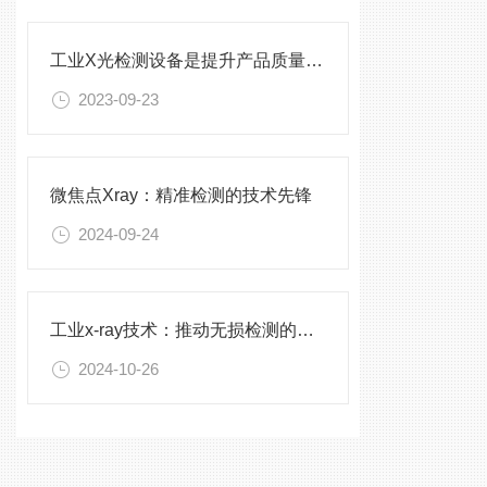
工业X光检测设备是提升产品质量和生产效率的关键设备
2023-09-23
微焦点Xray：精准检测的技术先锋
2024-09-24
工业x-ray技术：推动无损检测的未来
2024-10-26