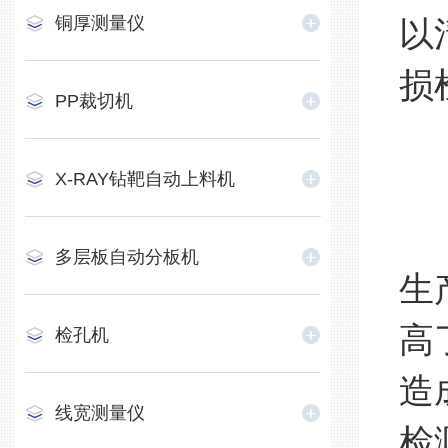
铜厚测量仪
以
损
PP裁切机
2
X-RAY钻靶自动上料机
该
多层板自动分板机
生
高
检孔机
造
线宽测量仪
检